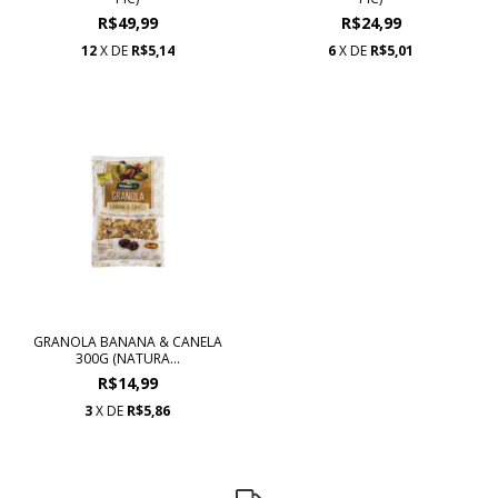
R$49,99
R$24,99
12
X DE
R$5,14
6
X DE
R$5,01
GRANOLA BANANA & CANELA
300G (NATURA...
R$14,99
3
X DE
R$5,86