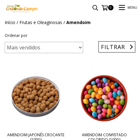
MENU
0
Início
/
Frutas e Oleaginosas
/
Amendoim
Ordenar por
FILTRAR
AMENDOIM JAPONÊS CROCANTE
AMENDOIM CONFEITADO
(100G)
COLORIDO (100G)