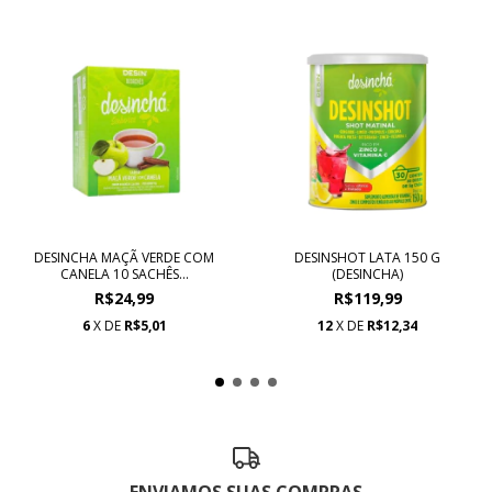
DESINCHA MAÇÃ VERDE COM
DESINSHOT LATA 150 G
CANELA 10 SACHÊS...
(DESINCHA)
R$24,99
R$119,99
6
X DE
R$5,01
12
X DE
R$12,34
ENVIAMOS SUAS COMPRAS