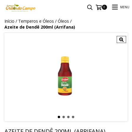
MENU
0
Início
/
Temperos e Óleos
/
Óleos
/
Azeite de Dendê 200ml (Arrifana)
AZEITE DE DENDÊ 200ML (ARRIFANA)