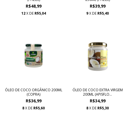
R$48,99
R$39,99
12
X DE
R$5,04
9
X DE
R$5,40
ÓLEO DE COCO ORGÂNICO 200ML
ÓLEO DE COCO EXTRA VIRGEM
(COPRA)
200ML (APISFLO...
R$36,99
R$34,99
8
X DE
R$5,60
8
X DE
R$5,30