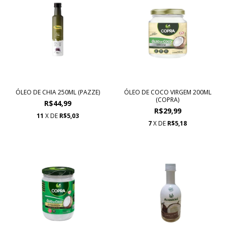
ÓLEO DE CHIA 250ML (PAZZE)
ÓLEO DE COCO VIRGEM 200ML
(COPRA)
R$44,99
R$29,99
11
X DE
R$5,03
7
X DE
R$5,18