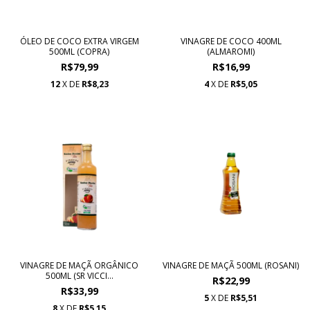
ÓLEO DE COCO EXTRA VIRGEM
VINAGRE DE COCO 400ML
500ML (COPRA)
(ALMAROMI)
R$79,99
R$16,99
12
X DE
R$8,23
4
X DE
R$5,05
VINAGRE DE MAÇÃ ORGÂNICO
VINAGRE DE MAÇÃ 500ML (ROSANI)
500ML (SR VICCI...
R$22,99
R$33,99
5
X DE
R$5,51
8
X DE
R$5,15