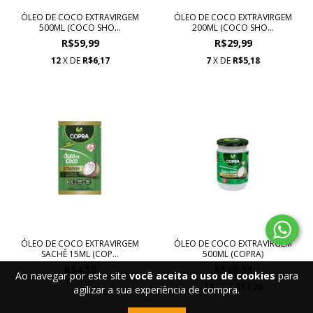
ÓLEO DE COCO EXTRAVIRGEM
ÓLEO DE COCO EXTRAVIRGEM
500ML (COCO SHO...
200ML (COCO SHO...
R$59,99
R$29,99
12
X DE
R$6,17
7
X DE
R$5,18
ÓLEO DE COCO EXTRAVIRGEM
ÓLEO DE COCO EXTRAVIRGEM
SACHÊ 15ML (COP...
500ML (COPRA)
R$4,50
R$69,99
Ao navegar por este site
você aceita o uso de cookies
para
12
X DE
R$7,20
agilizar a sua experiência de compra.