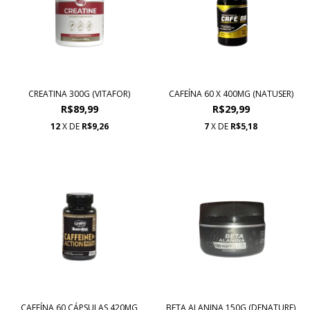
CREATINA 300G (VITAFOR)
CAFEÍNA 60 X 400MG (NATUSER)
R$89,99
R$29,99
12
X DE
R$9,26
7
X DE
R$5,18
CAFEÍNA 60 CÁPSULAS 420MG
BETA ALANINA 150G (DENATURE)