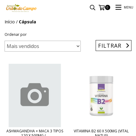
MENU
0
Início
/
Cápsula
Ordenar por
FILTRAR
ASHWAGANDHA + MACA 3 TIPOS
VITAMINA B2 60 X 500MG (VITAL
120 X 500MG (...
NATUS)